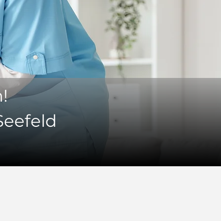
!
Seefeld