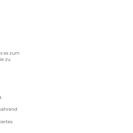
ns es zum
ie zu
,
 während
iertes