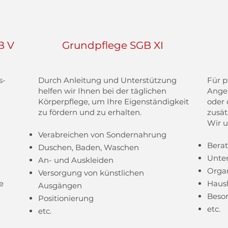
B V
Grundpflege SGB XI
s-
​Durch Anleitung und Unterstützung
Für p
helfen wir Ihnen bei der täglichen
Angeh
Körperpflege, um Ihre Eigenständigkeit
oder 
zu fördern und zu erhalten.
zusät
Wir u
Verabreichen von Sondernahrung
Berat
Duschen, Baden, Waschen
Unter
An- und Auskleiden
Organ
Versorgung von künstlichen
e
Haush
Ausgängen
Besor
Positionierung
​etc.
etc.